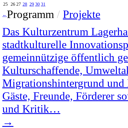
25
26
27
28
29
30
31
Programm
/
Projekte
←
Das Kulturzentrum Lagerhau
stadtkulturelle Innovations
gemeinnützige öffentlich gef
Kulturschaffende, Umwelta
Migrationshintergrund und B
Gäste, Freunde, Förderer s
und Kritik…
→