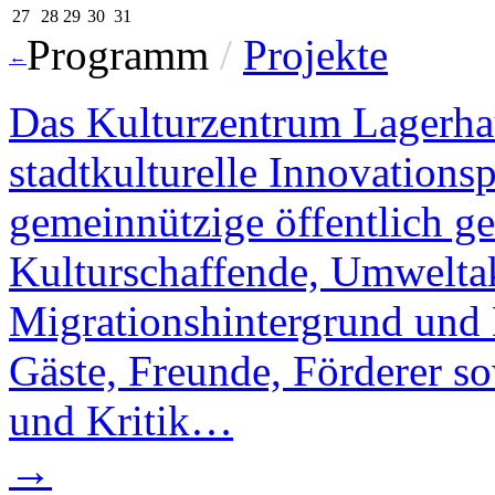
27
28
29
30
31
Programm
/
Projekte
←
Das Kulturzentrum Lagerhau
stadtkulturelle Innovations
gemeinnützige öffentlich gef
Kulturschaffende, Umwelta
Migrationshintergrund und B
Gäste, Freunde, Förderer s
und Kritik…
→