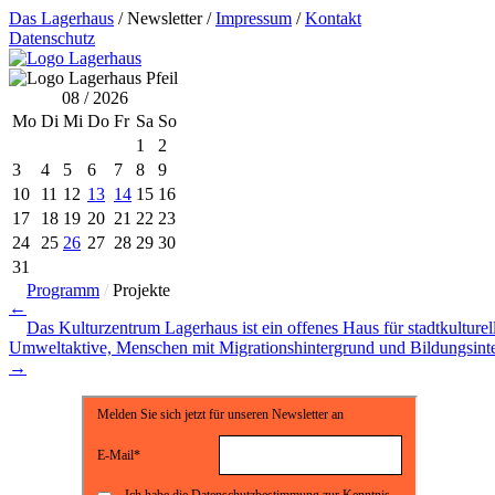
Das Lagerhaus
/
Newsletter
/
Impressum
/
Kontakt
Datenschutz
08 / 2026
Mo
Di
Mi
Do
Fr
Sa
So
1
2
3
4
5
6
7
8
9
10
11
12
13
14
15
16
17
18
19
20
21
22
23
24
25
26
27
28
29
30
31
Programm
/
Projekte
←
Das Kulturzentrum Lagerhaus ist ein offenes Haus für stadtkulturel
Umweltaktive, Menschen mit Migrationshintergrund und Bildungsinter
→