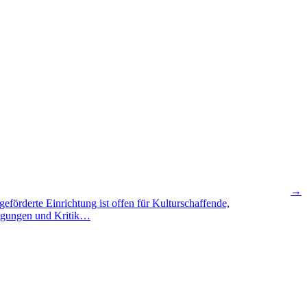
→
eförderte Einrichtung ist offen für Kulturschaffende,
regungen und Kritik…